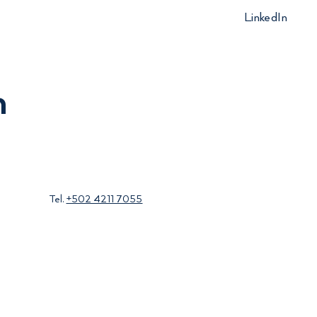
LinkedIn
m
 el
Tel.
+502 4211 7055