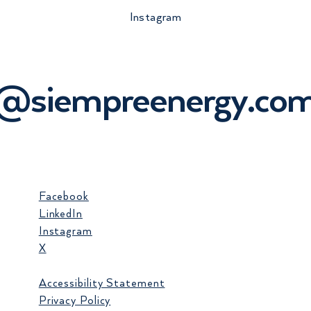
Instagram
o@siempreenergy.co
itos verdes en
PEG-5 y PET-3 en Guatemala:
ía completa para
estado actual, retos, beneficios y
la y fortalecer el
rol estratégico de las GDR
ope 2
Facebook
LinkedIn
Instagram
X
Accessibility Statement
Privacy Policy