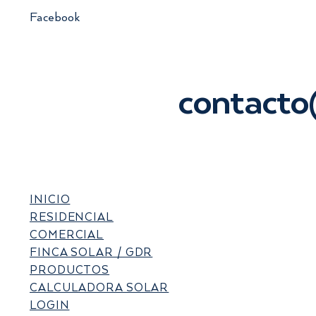
Facebook
contact
Aprovecha el poder de la energía
I-RECs y créd
solar en tu vida diaria
Guatemala: gu
reducir tu huel
reporte de Sc
INICIO
RESIDENCIAL
COMERCIAL
FINCA SOLAR / GDR
PRODUCTOS
CALCULADORA SOLAR
LOGIN