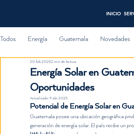
SIEMPRE ENERGY
INICIO
SER
Todos
Energía
Guatemala
Novedades
20 feb 2025
2 min de lectura
¿Y si...?
Finanzas
GDR
Finca Solar
Energía Solar en Guatem
Oportunidades
Actualizado:
9 abr 2025
Potencial de Energía Solar en G
Guatemala posee una ubicación geográfica privile
generación de energía solar. El país recibe un pr