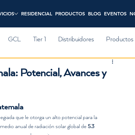
VICIOS
RESIDENCIAL
PRODUCTOS
BLOG
EVENTOS
N
GCL
Tier 1
Distribuidores
Productos
Inversion
Residencial
Precios
Noticia
ala: Potencial, Avances y
uatemala
giada que le otorga un alto potencial para la 
omedio anual de radiación solar global de 
5.3 