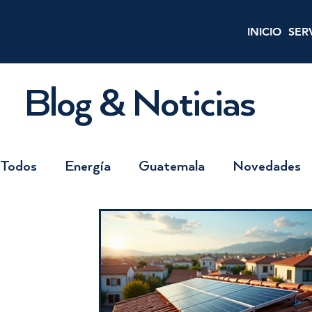
SIEMPRE ENERGY
INICIO
SER
Blog & Noticias
Todos
Energía
Guatemala
Novedades
Inversores
Tecnología
¿Y si...?
Finan
Noticias