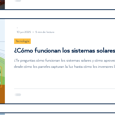
Descubre cómo la energía solar puede transformar tu vida diaria, ayu
contribuyendo a un futuro más sostenible. Aprende los beneficios, a
máximo esta fuente de energía limpia y eficiente.
-
10 jun 2025
5 min de lectura
Tecnología
¿Cómo funcionan los sistemas solares
¿Te preguntas cómo funcionan los sistemas solares y cómo aprovecha
desde cómo los paneles capturan la luz hasta cómo los inversores la
Descubre el camino hacia la autogeneración de energía limpia y sos