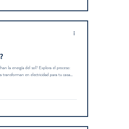
dándote a ahorrar en tu factura eléctrica y
plicaciones y consejos para aprovechar al
?
n la energía del sol? Explora el proceso:
 transforman en electricidad para tu casa.
tenible.