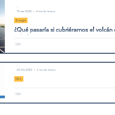
-
13 may 2025
4 min de lectura
Energía
¿Qué pasaría si cubriéramos el volcán
solar?
¿Y si el Volcán de Fuego se convirtiera en una enorme finca solar
pero reveladora con aproximaciones, cálculos y datos científicos.
-
20 feb 2025
2 min de lectura
GCL
Paneles Solares: ¿Qué significa Tier 1?
Descubre qué son los paneles solares Tier 1 y por qué GCL es la m
Guatemala.