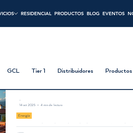
VICIOS
RESIDENCIAL
PRODUCTOS
BLOG
EVENTOS
N
GCL
Tier 1
Distribuidores
Productos
zas
GDR
Finca Solar
Inversion
Resid
-
14 oct 2025
4 min de lectura
Energía
Aprovecha el poder de la energía solar 