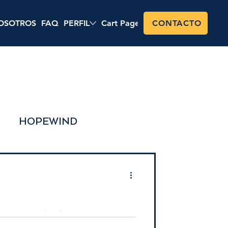
OSOTROS
FAQ
PERFIL
Cart Page
Shop
CONTACTO
HOPEWIND
encial
Precios
en tu vida diaria