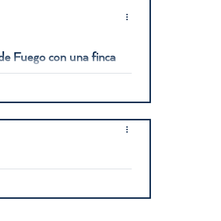
 de Fuego con una finca
? En este post analizamos una idea absurda
ejor opción para proyectos solares en