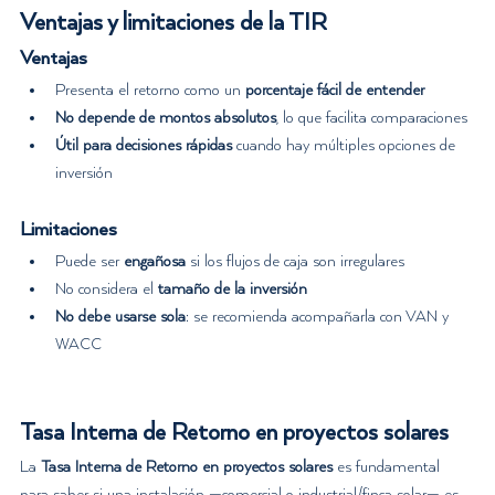
Ventajas y limitaciones de la TIR
Ventajas
Presenta el retorno como un 
porcentaje fácil de entender
No depende de montos absolutos
, lo que facilita comparaciones
Útil para decisiones rápidas
 cuando hay múltiples opciones de 
inversión
Limitaciones
Puede ser 
engañosa
 si los flujos de caja son irregulares
No considera el 
tamaño de la inversión
No debe usarse sola
: se recomienda acompañarla con VAN y 
WACC
Tasa Interna de Retorno en proyectos solares
La 
Tasa Interna de Retorno en proyectos solares
 es fundamental 
para saber si una instalación —comercial o industrial/finca solar— es 