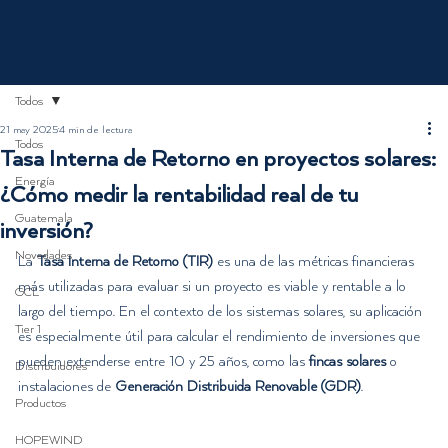
SIEMPRE
ENERGY
Todos
21 may 2025
4 min de lectura
Todos
Tasa Interna de Retorno en proyectos solares:
Energía
¿Cómo medir la rentabilidad real de tu
Guatemala
inversión?
Novedades
La 
Tasa Interna de Retorno (TIR)
 es una de las métricas financieras 
más utilizadas para evaluar si un proyecto es viable y rentable a lo 
GCL
largo del tiempo. En el contexto de los sistemas solares, su aplicación 
Tier 1
es especialmente útil para calcular el rendimiento de inversiones que 
pueden extenderse entre 10 y 25 años, como las 
fincas solares
 o 
Distribuidores
instalaciones de 
Generación Distribuida Renovable (GDR)
.
Productos
HOPEWIND