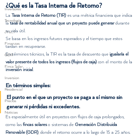
¿Qué es la Tasa Interna de Retorno?
Inversores
La 
Tasa Interna de Retorno (TIR)
 es una métrica financiera que indica 
Tecnología
la 
tasa de rentabilidad anual que un proyecto puede generar
 durante 
su vida útil. 
¿Y si...?
Se basa en los ingresos futuros esperados y el tiempo que estos 
Finanzas
tardan en recuperarse.
En términos técnicos, la TIR es la tasa de descuento que 
igualaría el 
GDR
valor presente de todos los ingresos (flujos de caja)
 con el monto de la 
Finca Solar
inversión inicial
. 
Inversion
En términos simples:
Residencial
El punto en el que un proyecto 
se paga a sí mismo
 sin 
Precios
generar ni pérdidas ni excedentes.
Noticias
Es especialmente útil en proyectos con flujos de caja prolongados, 
como las 
fincas solares
 o sistemas de 
Generación Distribuida 
Renovable (GDR)
, donde el retorno ocurre a lo largo de 15 a 25 años.