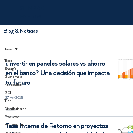
SIEMPRE
ENERGY
Blog & Noticias
Todos
Todos
¿Invertir en paneles solares vs ahorro
Energía
en el banco? Una decisión que impacta
Guatemala
tu futuro
Novedades
GCL
-
27 may 2025
Tier 1
Distribuidores
Productos
Tasa Interna de Retorno en proyectos
HOPEWIND
Inversores