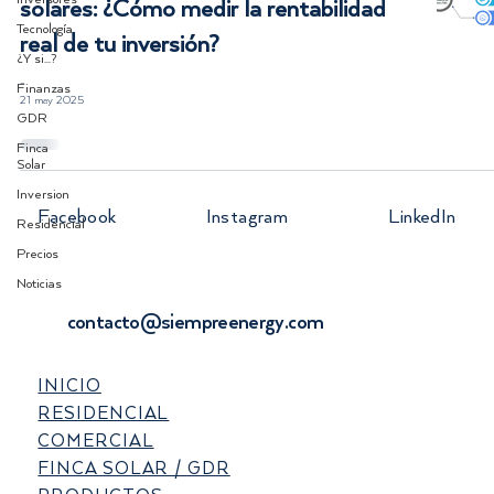
solares: ¿Cómo medir la rentabilidad
Tecnología
real de tu inversión?
¿Y si...?
-
Finanzas
21 may 2025
GDR
Finca
Solar
Inversion
Facebook
Instagram
LinkedIn
Residencial
Precios
Noticias
contacto@siempreenergy.com
INICIO
RESIDENCIAL
COMERCIAL
FINCA SOLAR / GDR