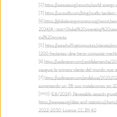
[2] 
https://www.iea.org/reports/world-energ
[3] 
https://us.qcells.com/blog/qcells-tandem-
[4] 
https://globalenergymonitor.org/report/wi
2024/#:~:text=Global%20operating%20ca
ind%20projects
.
[5] 
https://www.huffingtonpost.es/planeta/e
1200-hectareas-deja-tierra-conquista-mar.h
[6] 
https://cadenaser.com/castillalamancha/2
inaugura-la-primera-planta-del-mundo-que-es
[
7] 
https://cadenaser.com/andalucia/2025/0
aumentando-un-38-sus-instalaciones-en-202
[IMG] I
EA (2024), Renewable capacity growth 
https://www.iea.org/data-and-statistics/chart
2022-2030, Licence: CC BY 4.0