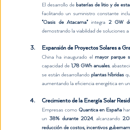
El desarrollo de 
baterías de litio y de est
"Oasis de Atacama"
 integra 
2 GW de
demostrando la viabilidad de soluciones a 
Expansión de Proyectos Solares a Gr
China ha inaugurado el 
mayor parque s
capacidad de 
1,78 GWh anuales
, abastec
se están desarrollando 
plantas híbridas
 q
aumentando la eficiencia energética en un
Crecimiento de la Energía Solar Resid
Empresas como 
Quantica en España
 ha
un 
38% durante 2024
, alcanzando 
2.0
reducción de costos, incentivos guberna