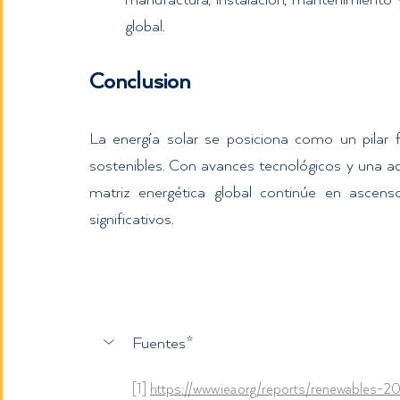
manufactura, instalación, mantenimiento y
global.
Conclusion
La energía solar se posiciona como un pilar f
sostenibles. Con avances tecnológicos y una ado
matriz energética global continúe en ascens
significativos.
Fuentes*
[1] 
https://www.iea.org/reports/renewables-2