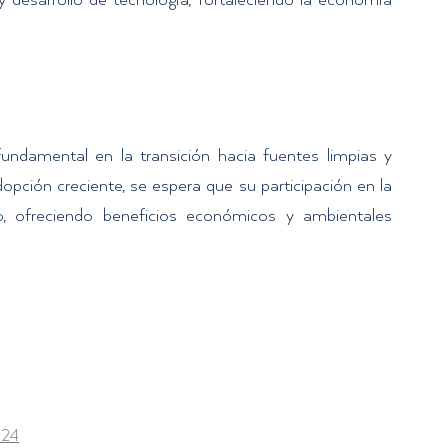
 desarrollo de tecnología, fortaleciendo la economía 
undamental en la transición hacia fuentes limpias y 
pción creciente, se espera que su participación en la 
o, ofreciendo beneficios económicos y ambientales 
024