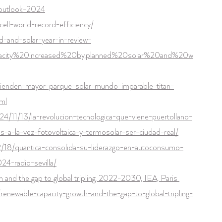
y-outlook-2024
cell-world-record-efficiency/
nd-and-solar-year-in-review-
pacity%20increased%20by,planned%20solar%20and%20w
ncienden-mayor-parque-solar-mundo-imparable-titan-
tml
024/11/13/la-revolucion-tecnologica-que-viene-puertollano-
-a-la-vez-fotovoltaica-y-termosolar-ser-ciudad-real/
2/18/quantica-consolida-su-liderazgo-en-autoconsumo-
4-radio-sevilla/
and the gap to global tripling, 2022-2030, IEA, Paris 
s/renewable-capacity-growth-and-the-gap-to-global-tripling-