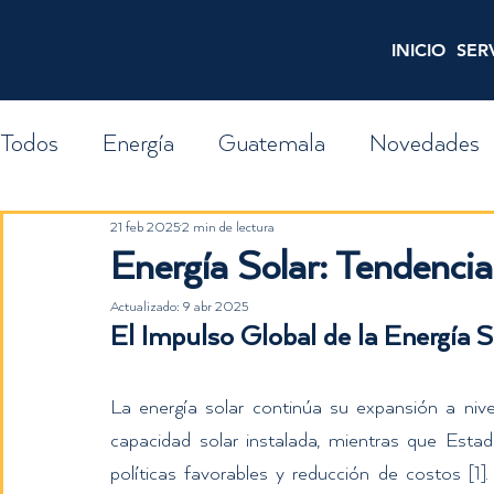
SIEMPRE ENERGY
INICIO
SER
Todos
Energía
Guatemala
Novedades
21 feb 2025
2 min de lectura
¿Y si...?
Finanzas
GDR
Finca Solar
Energía Solar: Tendencia
Actualizado:
9 abr 2025
El Impulso Global de la Energía S
La energía solar continúa su expansión a niv
capacidad solar instalada, mientras que Esta
políticas favorables y reducción de costos 
[1].