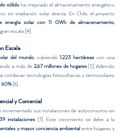
ado sólido
 ha mejorado el almacenamiento energético, 
facilitando un suministro constante incluso sin irradiación solar directa. En Chile, el proyecto 
 energía solar con 11 GWh de almacenamiento
, 
gran escala [4].
an Escala
olar del mundo
, cubriendo 
1.223 hectáreas
 con una 
iendo a más de 
2,67 millones de hogares
. Además, 
[5]
ue combinan tecnologías fotovoltaicas y termosolares, 
 
60%
.
 [6]
encial y Comercial
n incrementado sus instalaciones de autoconsumo en 
39 instalaciones
. Este crecimiento se debe a la 
[7]
mentales y mayor conciencia ambiental
 entre hogares y 