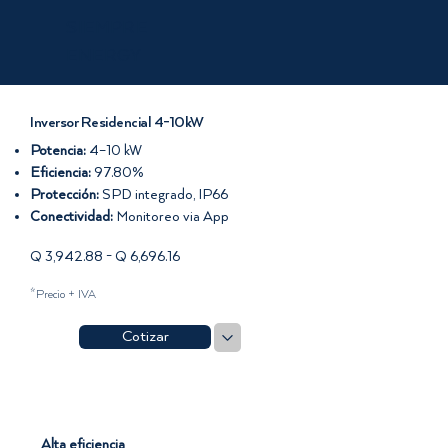
SIEMPRE
ENERGY
Inversor Residencial 4-10kW
Potencia:
4–10 kW
Eficiencia:
97.80%
Protección:
SPD integrado, IP66
Conectividad:
Monitoreo via App
Q 3,942.88 - Q 6,696.16
*Precio + IVA
Cotizar
Alta eficiencia