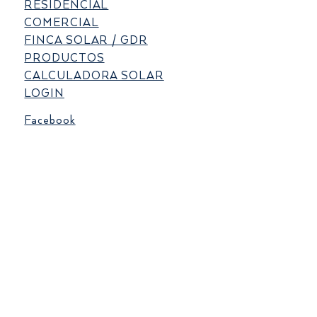
RESIDENCIAL
COMERCIAL
FINCA SOLAR / GDR
PRODUCTOS
CALCULADORA SOLAR
LOGIN
Facebook
LinkedIn
Instagram
X
Accessibility Statement
Privacy Policy
Tel.
+502 4211 7055